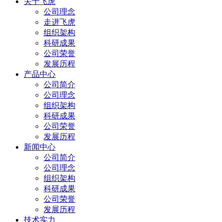
关于飞虎
公司理念
走进飞虎
组织架构
科研成果
公司荣誉
发展历程
产品中心
公司简介
公司理念
组织架构
科研成果
公司荣誉
发展历程
新闻中心
公司简介
公司理念
组织架构
科研成果
公司荣誉
发展历程
技术实力