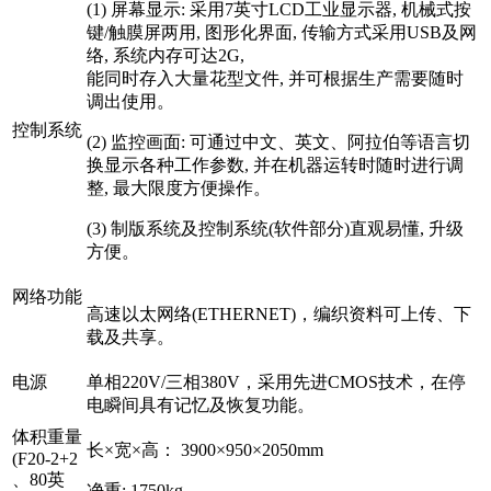
(1) 屏幕显示: 采用7英寸LCD工业显示器, 机械式按
键/触膜屏两用, 图形化界面, 传输方式采用USB及网
络, 系统内存可达2G,
能同时存入大量花型文件, 并可根据生产需要随时
调出使用。
控制系统
(2) 监控画面: 可通过中文、英文、阿拉伯等语言切
换显示各种工作参数, 并在机器运转时随时进行调
整, 最大限度方便操作。
(3) 制版系统及控制系统(软件部分)直观易懂, 升级
方便。
网络功能
高速以太网络(ETHERNET)，编织资料可上传、下
载及共享。
电源
单相220V/三相380V，采用先进CMOS技术，在停
电瞬间具有记忆及恢复功能。
体积重量
长×宽×高： 3900×950×2050mm
(F20-2+2
、80英
净重: 1750kg。