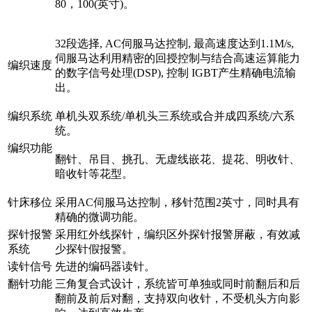
80，100(英寸)。
32段选择, AC伺服马达控制, 最高速度达到1.1M/s,
伺服马达利用精密的回授控制与结合高速运算能力
编织速度
的数字信号处理(DSP), 控制 IGBT产生精确电流输
出。
编织系统
单机头双系统/单机头三系统或合并成四系统/六系
统。
编织功能
翻针、吊目、挑孔、无虚线嵌花、提花、明收针、
暗收针等花型。
针床移位
采用AC伺服马达控制，移针范围2英寸，同时具有
精确的微调功能。
探针报警
采用红外线探针，编织区外探针报警屏蔽，有效减
系统
少探针假报警。
读针信号
先进的编码器读针。
翻针功能
三角复合式设计，系统皆可单独或同时前翻后和后
翻前及前后对翻，支持双向收针，不受机头方向影