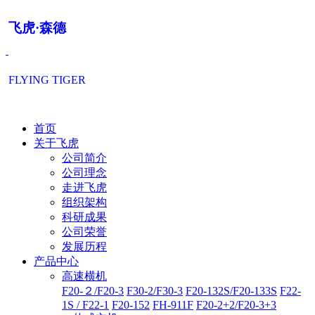
飞虎·森德
FLYING TIGER
首页
关于飞虎
公司简介
公司理念
走进飞虎
组织架构
科研成果
公司荣誉
发展历程
产品中心
高速横机
F20-２/F20-3
F30-2/F30-3
F20-132S/F20-133S
F22-
1S / F22-1
F20-152
FH-911F
F20-2+2/F20-3+3