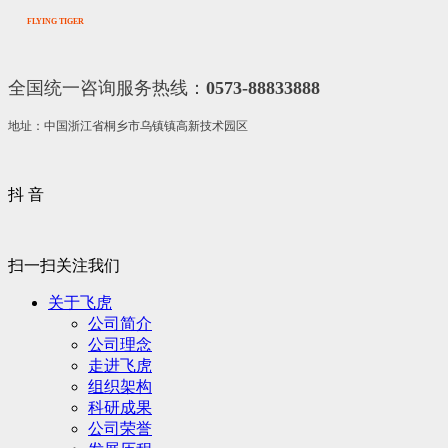
FLYING TIGER
全国统一咨询服务热线：
0573-88833888
地址：中国浙江省桐乡市乌镇镇高新技术园区
抖 音
扫一扫关注我们
关于飞虎
公司简介
公司理念
走进飞虎
组织架构
科研成果
公司荣誉