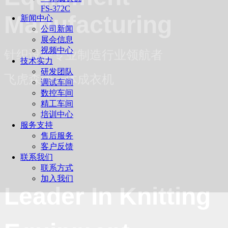
FS-372C
Manufacturing
新闻中心
公司新闻
展会信息
视频中心
针织设备专业制造行业领航者
技术实力
研发团队
飞虎森德一体成衣机
调试车间
数控车间
精工车间
培训中心
服务支持
售后服务
客户反馈
联系我们
联系方式
加入我们
Leader In Knitting