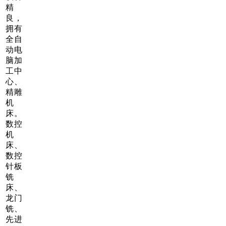
精
良，
拥有
全自
动电
脑加
工中
心、
精雕
机
床。
数控
机
床、
数控
针板
铣
床、
龙门
铣、
先进