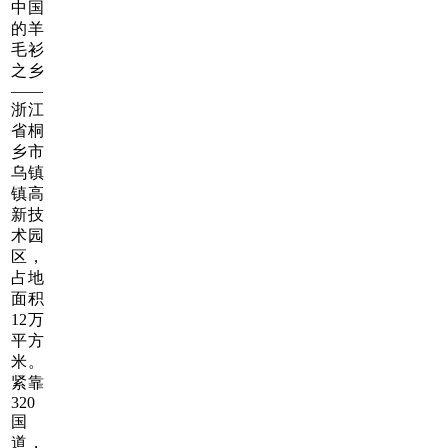
中国
的羊
毛衫
之乡
——
浙江
省桐
乡市
乌镇
镇高
新技
术园
区，
占地
面积
12万
平方
米。
紧靠
320
国
道，