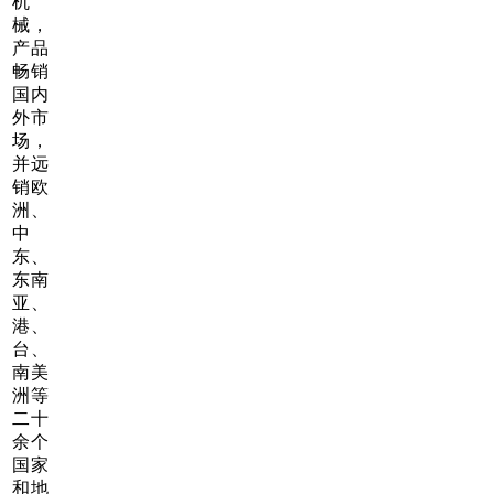
机
械，
产品
畅销
国内
外市
场，
并远
销欧
洲、
中
东、
东南
亚、
港、
台、
南美
洲等
二十
余个
国家
和地