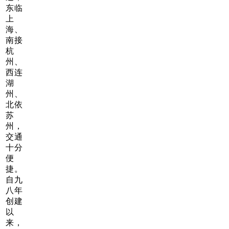
东临
上
海、
南接
杭
州、
西连
湖
州、
北依
苏
州，
交通
十分
便
捷。
自九
八年
创建
以
来，