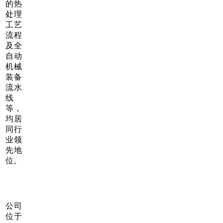
的热
处理
工艺
流程
及全
自动
机械
装备
流水
线
等，
均居
同行
业领
先地
位。
公司
位于