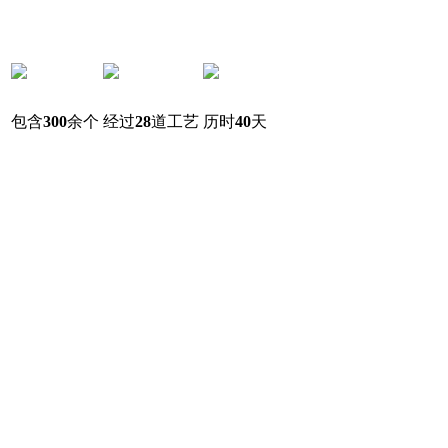
包含
300
余个
经过
28
道工艺
历时
40
天
零部件配置
制造流程
精密调试
飞虎
森德
精挑细选各种优质材料，经技术人员的研究开发和先
进设备的全力打造，使每款产品具有完美的生命力。随着技术
不断发展，更多的功能设计被运用到生产中，
使产品集功能技术于一体，产品品质日趋成熟