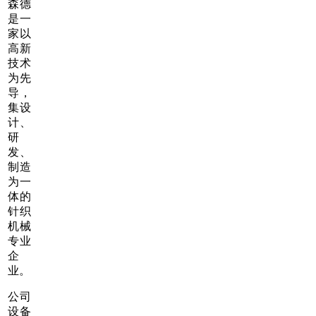
森德
是一
家以
高新
技术
为先
导，
集设
计、
研
发、
制造
为一
体的
针织
机械
专业
企
业。
公司
设备