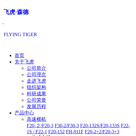
飞虎·森德
FLYING TIGER
首页
关于飞虎
公司简介
公司理念
走进飞虎
组织架构
科研成果
公司荣誉
发展历程
产品中心
高速横机
F20-２/F20-3
F30-2/F30-3
F20-132S/F20-133S
F22-
1S / F22-1
F20-152
FH-911F
F20-2+2/F20-3+3