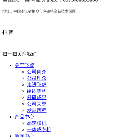
地址：中国浙江省桐乡市乌镇镇高新技术园区
抖 音
扫一扫关注我们
关于飞虎
公司简介
公司理念
走进飞虎
组织架构
科研成果
公司荣誉
发展历程
产品中心
高速横机
一体成衣机
新闻中心