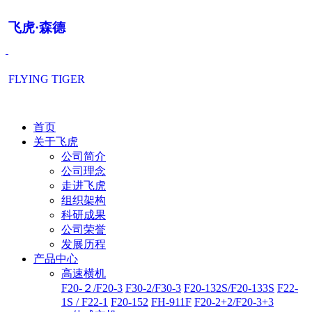
飞虎·森德
FLYING TIGER
首页
关于飞虎
公司简介
公司理念
走进飞虎
组织架构
科研成果
公司荣誉
发展历程
产品中心
高速横机
F20-２/F20-3
F30-2/F30-3
F20-132S/F20-133S
F22-
1S / F22-1
F20-152
FH-911F
F20-2+2/F20-3+3