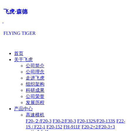
飞虎·森德
FLYING TIGER
首页
关于飞虎
公司简介
公司理念
走进飞虎
组织架构
科研成果
公司荣誉
发展历程
产品中心
高速横机
F20-２/F20-3
F30-2/F30-3
F20-132S/F20-133S
F22-
1S / F22-1
F20-152
FH-911F
F20-2+2/F20-3+3