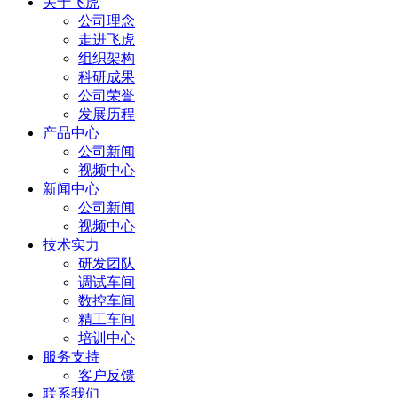
关于飞虎
公司理念
走进飞虎
组织架构
科研成果
公司荣誉
发展历程
产品中心
公司新闻
视频中心
新闻中心
公司新闻
视频中心
技术实力
研发团队
调试车间
数控车间
精工车间
培训中心
服务支持
客户反馈
联系我们