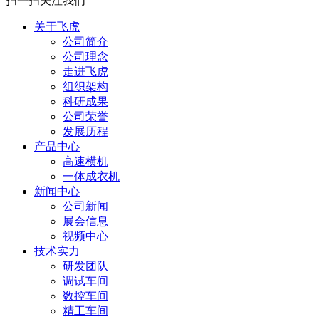
扫一扫关注我们
关于飞虎
公司简介
公司理念
走进飞虎
组织架构
科研成果
公司荣誉
发展历程
产品中心
高速横机
一体成衣机
新闻中心
公司新闻
展会信息
视频中心
技术实力
研发团队
调试车间
数控车间
精工车间