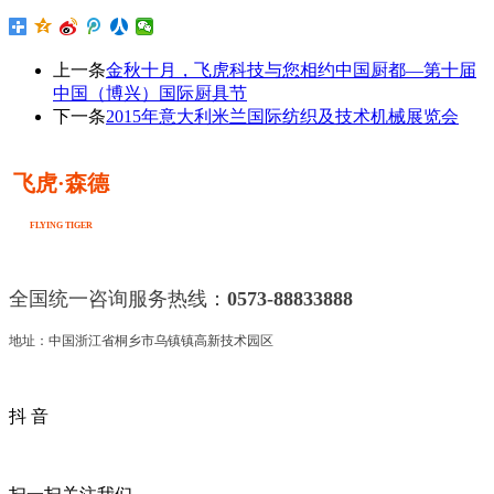
上一条
金秋十月，飞虎科技与您相约中国厨都—第十届
中国（博兴）国际厨具节
下一条
2015年意大利米兰国际纺织及技术机械展览会
飞虎·森德
FLYING TIGER
全国统一咨询服务热线：
0573-88833888
地址：中国浙江省桐乡市乌镇镇高新技术园区
抖 音