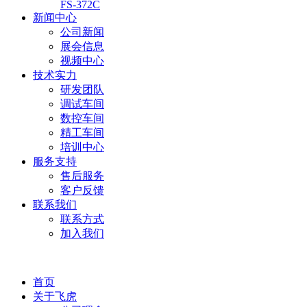
FS-372C
新闻中心
公司新闻
展会信息
视频中心
技术实力
研发团队
调试车间
数控车间
精工车间
培训中心
服务支持
售后服务
客户反馈
联系我们
联系方式
加入我们
首页
关于飞虎