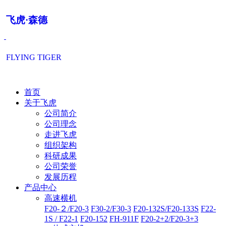
飞虎·森德
FLYING TIGER
首页
关于飞虎
公司简介
公司理念
走进飞虎
组织架构
科研成果
公司荣誉
发展历程
产品中心
高速横机
F20-２/F20-3
F30-2/F30-3
F20-132S/F20-133S
F22-
1S / F22-1
F20-152
FH-911F
F20-2+2/F20-3+3