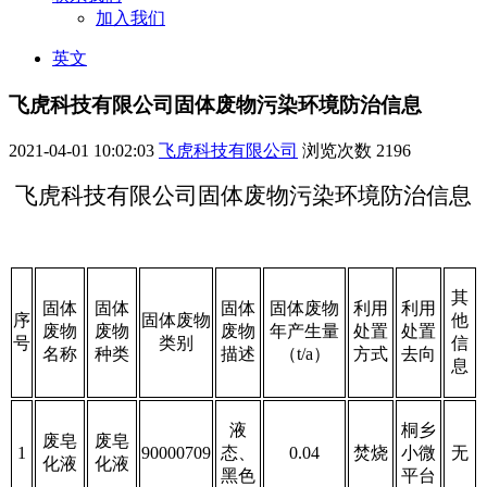
加入我们
英文
飞虎科技有限公司固体废物污染环境防治信息
2021-04-01 10:02:03
飞虎科技有限公司
浏览次数
2196
飞虎科技有限公司
固体废物污染环境防治信息
其
固体
固体
固体
固体废物
利用
利用
序
固体废物
他
废物
废物
废物
年产生量
处置
处置
号
类别
信
名称
种类
描述
（t/a）
方式
去向
息
液
桐乡
废皂
废皂
1
90000709
态、
0.04
焚烧
小微
无
化液
化液
黑色
平台