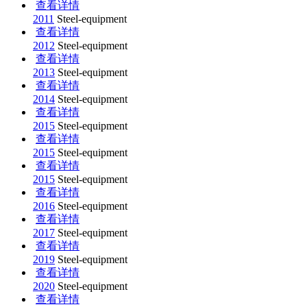
查看详情
2011
Steel-equipment
查看详情
2012
Steel-equipment
查看详情
2013
Steel-equipment
查看详情
2014
Steel-equipment
查看详情
2015
Steel-equipment
查看详情
2015
Steel-equipment
查看详情
2015
Steel-equipment
查看详情
2016
Steel-equipment
查看详情
2017
Steel-equipment
查看详情
2019
Steel-equipment
查看详情
2020
Steel-equipment
查看详情