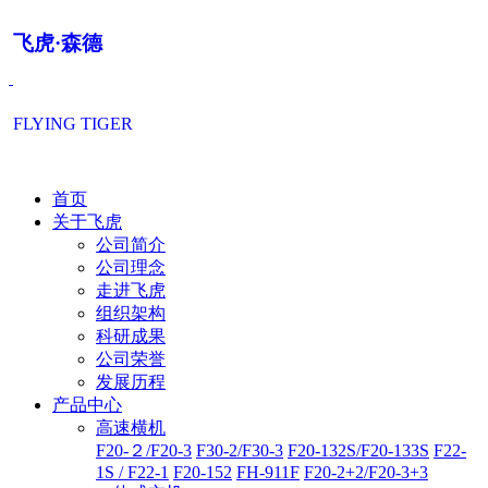
飞虎·森德
FLYING TIGER
首页
关于飞虎
公司简介
公司理念
走进飞虎
组织架构
科研成果
公司荣誉
发展历程
产品中心
高速横机
F20-２/F20-3
F30-2/F30-3
F20-132S/F20-133S
F22-
1S / F22-1
F20-152
FH-911F
F20-2+2/F20-3+3