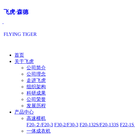
飞虎·森德
FLYING TIGER
首页
关于飞虎
公司简介
公司理念
走进飞虎
组织架构
科研成果
公司荣誉
发展历程
产品中心
高速横机
F20-２/F20-3
F30-2/F30-3
F20-132S/F20-133S
F22-1S 
一体成衣机