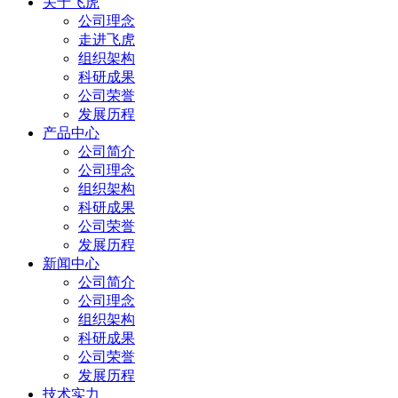
关于飞虎
公司理念
走进飞虎
组织架构
科研成果
公司荣誉
发展历程
产品中心
公司简介
公司理念
组织架构
科研成果
公司荣誉
发展历程
新闻中心
公司简介
公司理念
组织架构
科研成果
公司荣誉
发展历程
技术实力