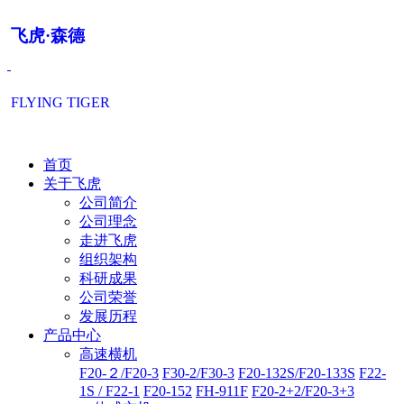
飞虎·森德
FLYING TIGER
首页
关于飞虎
公司简介
公司理念
走进飞虎
组织架构
科研成果
公司荣誉
发展历程
产品中心
高速横机
F20-２/F20-3
F30-2/F30-3
F20-132S/F20-133S
F22-
1S / F22-1
F20-152
FH-911F
F20-2+2/F20-3+3