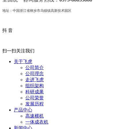
地址：中国浙江省桐乡市乌镇镇高新技术园区
抖 音
扫一扫关注我们
关于飞虎
公司简介
公司理念
走进飞虎
组织架构
科研成果
公司荣誉
发展历程
产品中心
高速横机
一体成衣机
新闻中心