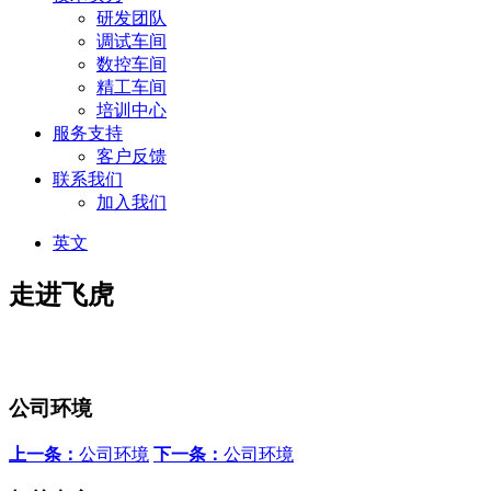
研发团队
调试车间
数控车间
精工车间
培训中心
服务支持
客户反馈
联系我们
加入我们
英文
走进飞虎
公司环境
上一条：
公司环境
下一条：
公司环境