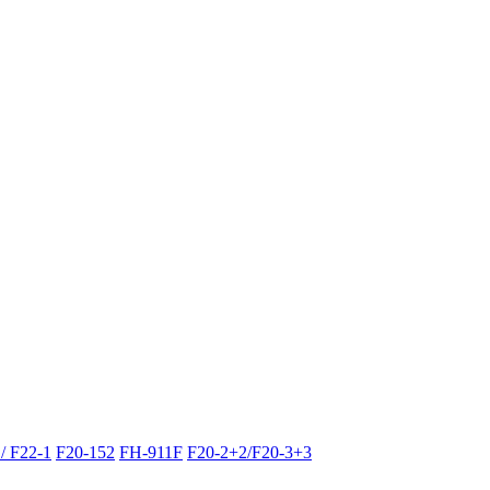
/ F22-1
F20-152
FH-911F
F20-2+2/F20-3+3