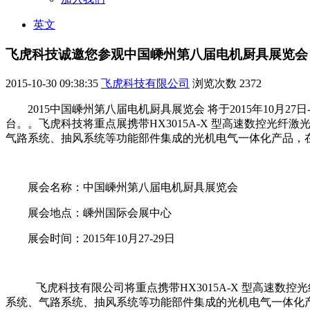
英文
飞虎科技诚邀您参观中国嵊州第八届电机厨具展览会
2015-10-30 09:38:35
飞虎科技有限公司
浏览次数
2372
2015中国嵊州第八届电机厨具展览会 将于2015年10
台。。飞虎科技将重点展携带HX3015A-X 型高速数控
气路系统、抽风系统等功能部件集成的光机电气一体化产品，
展会名称：中国嵊州第八届电机厨具展览会
展会地点：嵊州国际会展中心
展会时间：2015年10月27-29日
飞虎科技有限公司将重点携带HX3015A-X 型高速
系统、气路系统、抽风系统等功能部件集成的光机电气一体化