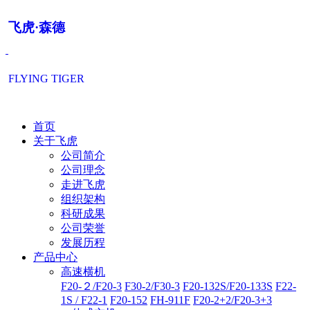
飞虎·森德
FLYING TIGER
首页
关于飞虎
公司简介
公司理念
走进飞虎
组织架构
科研成果
公司荣誉
发展历程
产品中心
高速横机
F20-２/F20-3
F30-2/F30-3
F20-132S/F20-133S
F22-
1S / F22-1
F20-152
FH-911F
F20-2+2/F20-3+3