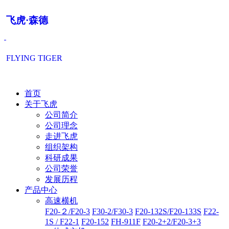
飞虎·森德
FLYING TIGER
首页
关于飞虎
公司简介
公司理念
走进飞虎
组织架构
科研成果
公司荣誉
发展历程
产品中心
高速横机
F20-２/F20-3
F30-2/F30-3
F20-132S/F20-133S
F22-
1S / F22-1
F20-152
FH-911F
F20-2+2/F20-3+3