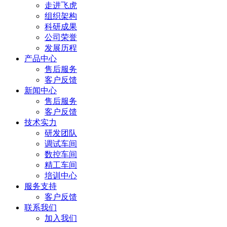
走进飞虎
组织架构
科研成果
公司荣誉
发展历程
产品中心
售后服务
客户反馈
新闻中心
售后服务
客户反馈
技术实力
研发团队
调试车间
数控车间
精工车间
培训中心
服务支持
客户反馈
联系我们
加入我们