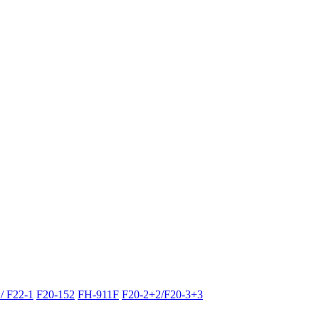
/ F22-1
F20-152
FH-911F
F20-2+2/F20-3+3