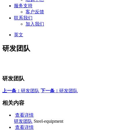
服务支持
客户反馈
联系我们
加入我们
英文
研发团队
研发团队
上一条：
研发团队
下一条：
研发团队
相关内容
查看详情
研发团队
Steel-equipment
查看详情