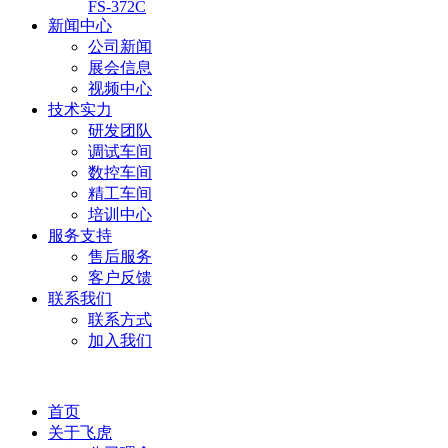
FS-372C
新闻中心
公司新闻
展会信息
视频中心
技术实力
研发团队
调试车间
数控车间
精工车间
培训中心
服务支持
售后服务
客户反馈
联系我们
联系方式
加入我们
首页
关于飞虎