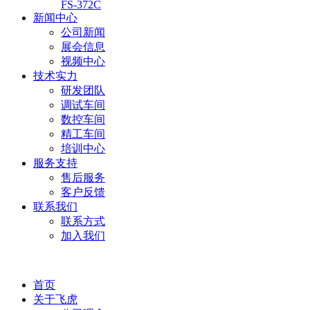
FS-372C
新闻中心
公司新闻
展会信息
视频中心
技术实力
研发团队
调试车间
数控车间
精工车间
培训中心
服务支持
售后服务
客户反馈
联系我们
联系方式
加入我们
首页
关于飞虎