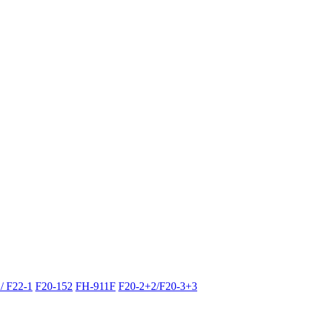
/ F22-1
F20-152
FH-911F
F20-2+2/F20-3+3