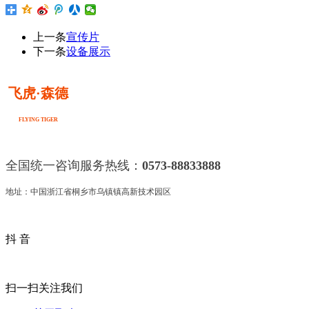
上一条
宣传片
下一条
设备展示
飞虎·森德
FLYING TIGER
全国统一咨询服务热线：
0573-88833888
地址：中国浙江省桐乡市乌镇镇高新技术园区
抖 音
扫一扫关注我们