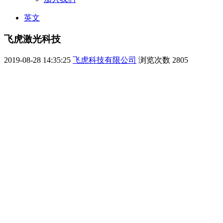
英文
飞虎激光科技
2019-08-28 14:35:25
飞虎科技有限公司
浏览次数
2805