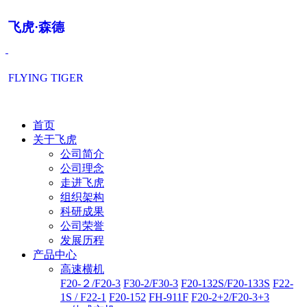
飞虎·森德
FLYING TIGER
首页
关于飞虎
公司简介
公司理念
走进飞虎
组织架构
科研成果
公司荣誉
发展历程
产品中心
高速横机
F20-２/F20-3
F30-2/F30-3
F20-132S/F20-133S
F22-
1S / F22-1
F20-152
FH-911F
F20-2+2/F20-3+3