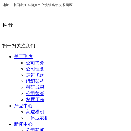
地址：中国浙江省桐乡市乌镇镇高新技术园区
抖 音
扫一扫关注我们
关于飞虎
公司简介
公司理念
走进飞虎
组织架构
科研成果
公司荣誉
发展历程
产品中心
高速横机
一体成衣机
新闻中心
公司新闻