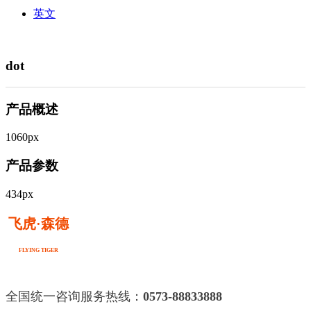
英文
dot
产品概述
1060px
产品参数
434px
飞虎·森德
FLYING TIGER
全国统一咨询服务热线：
0573-88833888