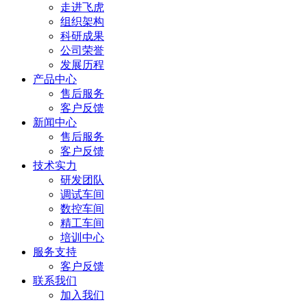
走进飞虎
组织架构
科研成果
公司荣誉
发展历程
产品中心
售后服务
客户反馈
新闻中心
售后服务
客户反馈
技术实力
研发团队
调试车间
数控车间
精工车间
培训中心
服务支持
客户反馈
联系我们
加入我们