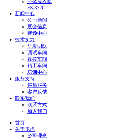
一体成衣机
FS-372C
新闻中心
公司新闻
展会信息
视频中心
技术实力
研发团队
调试车间
数控车间
精工车间
培训中心
服务支持
售后服务
客户反馈
联系我们
联系方式
加入我们
首页
关于飞虎
公司理念