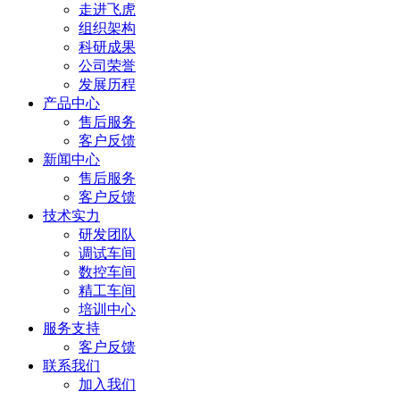
走进飞虎
组织架构
科研成果
公司荣誉
发展历程
产品中心
售后服务
客户反馈
新闻中心
售后服务
客户反馈
技术实力
研发团队
调试车间
数控车间
精工车间
培训中心
服务支持
客户反馈
联系我们
加入我们